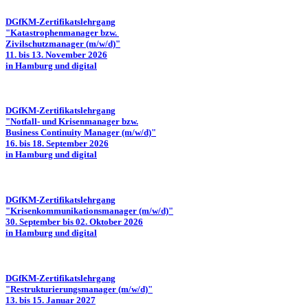
DGfKM-Zertifikatslehrgang
"Katastrophenmanager bzw.
Zivilschutzmanager (m/w/d)"
11. bis 13. November 2026
in Hamburg und digital
DGfKM-Zertifikatslehrgang
"Notfall- und Krisenmanager bzw.
Business Continuity Manager (m/w/d)"
16. bis 18. September 2026
in Hamburg und digital
DGfKM-Zertifikatslehrgang
"Krisenkommunikationsmanager (m/w/d)"
30. September bis 02. Oktober 2026
in Hamburg und digital
DGfKM-Zertifikatslehrgang
"Restrukturierungsmanager (m/w/d)"
13. bis 15. Januar 2027