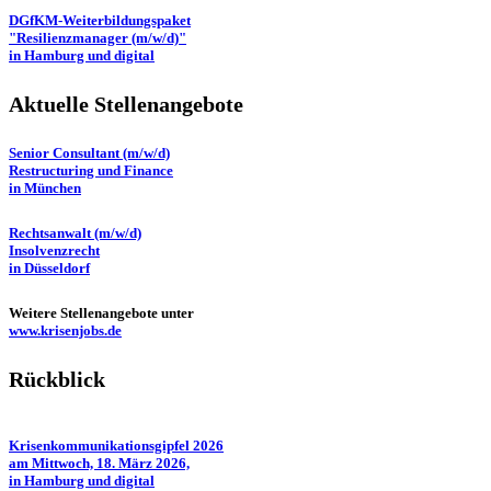
DGfKM-Weiterbildungspaket
"Resilienzmanager (m/w/d)"
in Hamburg und digital
Aktuelle Stellenangebote
Senior Consultant (m/w/d)
Restructuring und Finance
in München
Rechtsanwalt (m/w/d)
Insolvenzrecht
in Düsseldorf
Weitere Stellenangebote unter
www.krisenjobs.de
Rückblick
Krisenkommunikationsgipfel 2026
am Mittwoch, 18. März 2026,
in Hamburg und digital