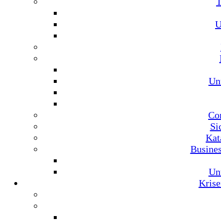
U
Un
Co
Si
Kat
Busine
Un
Krise