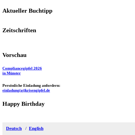
Aktueller Buchtipp
Zeitschriften
Vorschau
Compliancegipfel 2026
in Münster
Persönliche Einladung anfordern:
einladung(at)krisengipfel.de
Happy Birthday
Deutsch
/
English