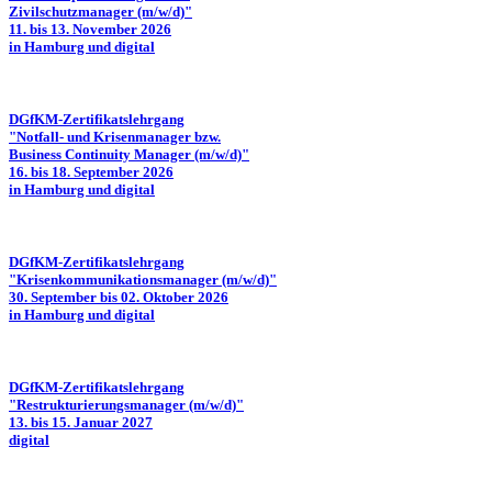
Zivilschutzmanager (m/w/d)"
11. bis 13. November 2026
in Hamburg und digital
DGfKM-Zertifikatslehrgang
"Notfall- und Krisenmanager bzw.
Business Continuity Manager (m/w/d)"
16. bis 18. September 2026
in Hamburg und digital
DGfKM-Zertifikatslehrgang
"Krisenkommunikationsmanager (m/w/d)"
30. September bis 02. Oktober 2026
in Hamburg und digital
DGfKM-Zertifikatslehrgang
"Restrukturierungsmanager (m/w/d)"
13. bis 15. Januar 2027
digital