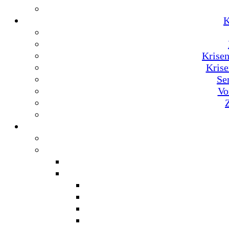
K
Krise
Krise
Se
Vo