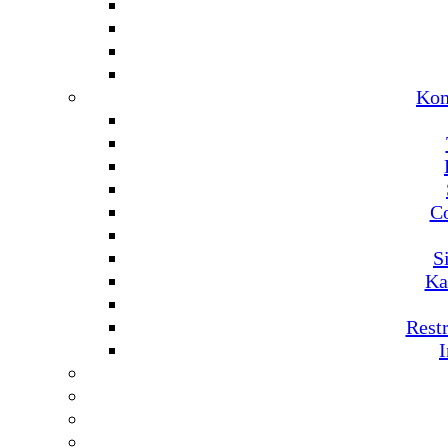
Kom
C
S
Ka
Rest