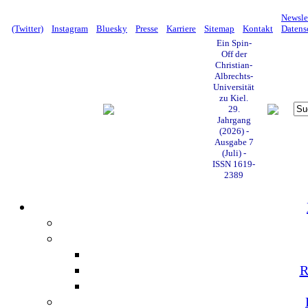
Newsle
(Twitter)
Instagram
Bluesky
Presse
Karriere
Sitemap
Kontakt
Datens
Ein Spin-
Off der
Christian-
Albrechts-
Universität
zu Kiel.
29.
Jahrgang
(2026) -
Ausgabe 7
(Juli) -
ISSN 1619-
2389
R